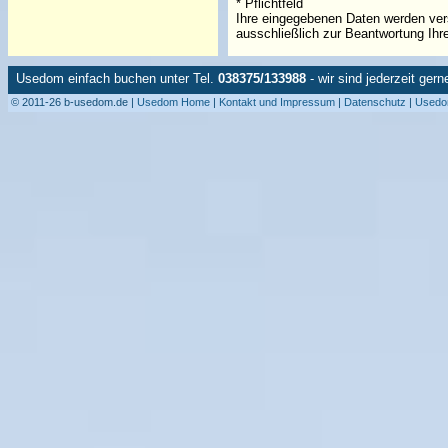
* Pflichtfeld
Ihre eingegebenen Daten werden vers
ausschließlich zur Beantwortung Ihr
Usedom einfach buchen unter Tel.
038375/133988
- wir sind jederzeit gern
© 2011-26 b-usedom.de |
Usedom Home
|
Kontakt und Impressum
|
Datenschutz
|
Usedo