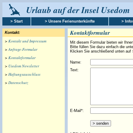
Urlaub auf der Insel Usedom
> Start
> Unsere Ferienunterkünfte
> Info
Kontaktformular
Kontakt:
>
Kontakt und Impressum
Mit diesem Formular bieten wir Ihne
Bitte füllen Sie dazu einfach die un
>
Anfrage-Formular
Klicken Sie anschließend unten auf
>
Kontaktformular
Name:
>
Usedom Newsletter
Text:
>
Haftungsausschluss
>
Datenschutz
E-Mail*: